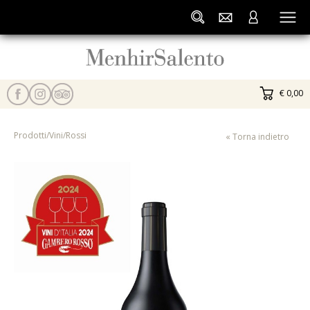
€ 0,00
Prodotti
/
Vini
/
Rossi
« Torna indietro