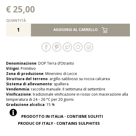
€ 25,00
QUANTITÀ
AGGIUNGI AL CARRELLO
Denominazione
: DOP Terra d’Otranto
Vitigni
: Primitivo
Zona di produzione
: Minervino di Lecce
Struttura del terreno
: argillo-sabbioso su roccia calcarea
Sistema di allevamento
: spalliera
Vendemmia
: raccolta manuale. II settimana di settembre
Vinificazione
: tradizionale vinificazione in rosso con macerazione alla
temperatura di 24 – 26 °C per 20 giorni.
Gradazione alcolica
: 15 %
PRODOTTO IN ITALIA - CONTIENE SOLFITI
PRODUC OF ITALY - CONTAINS SULPHITES