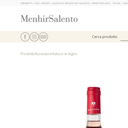
PRODOTTI » VINI » ROSATI » QUOTA 29 ROSATO IGT SALENTO - PRIMITIVO 2025 - 750 ML - C
Cerca prodotto
Prodotti
/
Accessori
/
Astucci in legno