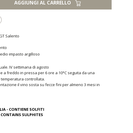
AGGIUNGI AL CARRELLO
IGT Salento
ento
medio impasto argilloso
uale. IV settimana di agosto
e a freddo in pressa per 6 ore a 10°C seguita da una
 temperatura controllata.
entazione il vino sosta su fecce fini per almeno 3 mesi in
IA - CONTIENE SOLFITI
ONTAINS SULPHITES