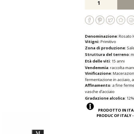
Denominazione
: Rosato 
Vitigni:
Primitivo
Zona di produzione
: Sal
Struttura del terreno
: 
Età delle viti
: 15 anni
Vendemmia
: raccolta man
Vinificazione
: Macerazion
fermentazione in acciaio, a
Affinamento
: a fine ferm
vasche d’acciaio
Gradazione alcolica
: 12%
PRODOTTO IN ITAL
PRODUC OF ITALY - C