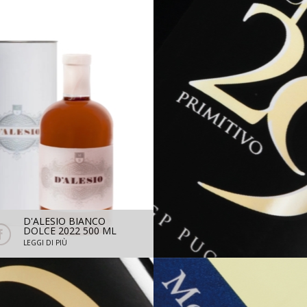
D'ALESIO BIANCO
QUOTA 29 IGT P
DOLCE 2022 500 ML
PRIMITIVO 2023- 
CON ASTUCCIO
LEGGI DI PIÙ
LEGGI DI PIÙ