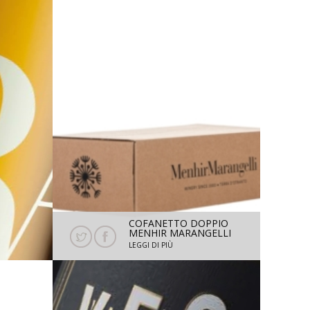
COFANETTO DOPPIO
0%
MENHIR MARANGELLI
0 ML
H = 32,5 CM L = 18 CM
LEGGI DI PIÙ
P = 8,5 CM