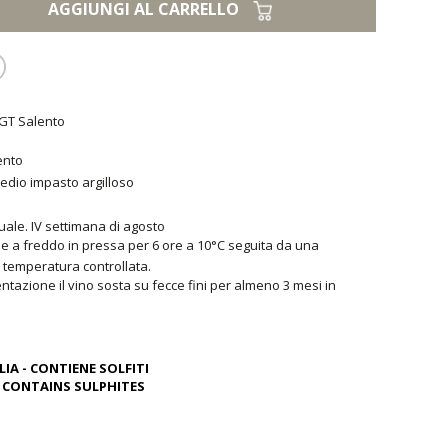
AGGIUNGI AL CARRELLO
IGT Salento
ento
medio impasto argilloso
uale. IV settimana di agosto
e a freddo in pressa per 6 ore a 10°C seguita da una
 temperatura controllata.
entazione il vino sosta su fecce fini per almeno 3 mesi in
IA - CONTIENE SOLFITI
ONTAINS SULPHITES