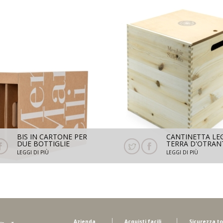
BIS IN CARTONE PER
CANTINETTA LE
DUE BOTTIGLIE
TERRA D'OTRAN
MENHIR MARANGELLI
9 BOTTIGLIE
LEGGI DI PIÙ
LEGGI DI PIÙ
Azienda
Acquisti facili
Sicurezza to