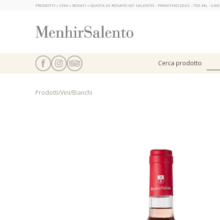
PRODOTTI » VINI » ROSATI » QUOTA 29 ROSATO IGT SALENTO - PRIMITIVO 2023 - 750 ML - C
Cerca prodotto
Prodotti
/
Vini
/
Bianchi