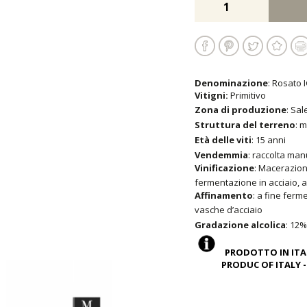
Denominazione
: Rosato 
Vitigni:
Primitivo
Zona di produzione
: Sal
Struttura del terreno
: 
Età delle viti
: 15 anni
Vendemmia
: raccolta man
Vinificazione
: Macerazion
fermentazione in acciaio, a
Affinamento
: a fine ferm
vasche d’acciaio
Gradazione alcolica
: 12%
PRODOTTO IN ITAL
PRODUC OF ITALY - C