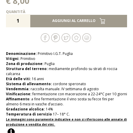
€ 8,00
QUANTITÀ
AGGIUNGI AL CARRELLO
Denominazione:
Primitivo I.G.T. Puglia
Vitigni:
Primitivo
Zona di produzione:
Puglia
Struttura del terreno:
mediamente profondo su strati di roccia
calcarea
Età delle viti:
16 anni
Sistema di allevamento:
cordone speronato
Vendemmia:
raccolta manuale. IV settimana di agosto
Vinificazione:
fermentazione con macerazione a 22-24°C per 10 giorni
Affinamento
: a fine fermentazione il vino sosta su fecce fini per
almeno 6 mesi in vasche d’acciaio.
Gradazione alcolica:
14%
Temperatura di servizio
17– 18° C.
Le immagini sono puramente indicative e non si riferiscono alle annate di
produzione e vendita dei vini.