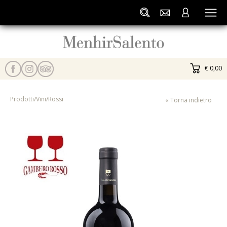
€ 0,00
Prodotti
/
Vini
/
Rossi
« Torna indietro