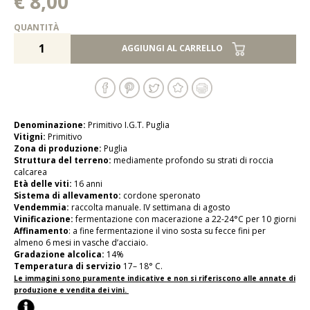
€ 8,00
QUANTITÀ
AGGIUNGI AL CARRELLO
Denominazione:
Primitivo I.G.T. Puglia
Vitigni:
Primitivo
Zona di produzione:
Puglia
Struttura del terreno:
mediamente profondo su strati di roccia
calcarea
Età delle viti:
16 anni
Sistema di allevamento:
cordone speronato
Vendemmia:
raccolta manuale. IV settimana di agosto
Vinificazione:
fermentazione con macerazione a 22-24°C per 10 giorni
Affinamento
: a fine fermentazione il vino sosta su fecce fini per
almeno 6 mesi in vasche d’acciaio.
Gradazione alcolica:
14%
Temperatura di servizio
17– 18° C.
Le immagini sono puramente indicative e non si riferiscono alle annate di
produzione e vendita dei vini.