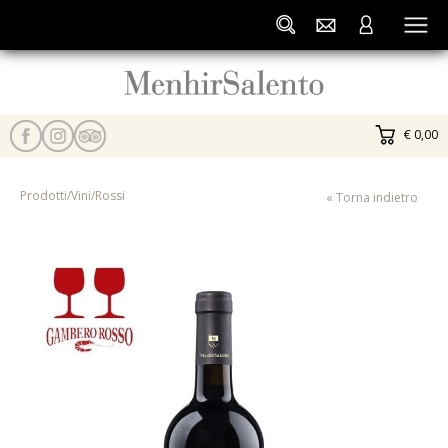
€ 0,00
Prodotti
/
Vini
/
Rossi
« Torna indietro