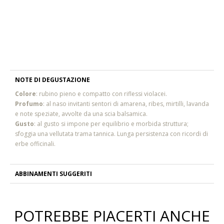
NOTE DI DEGUSTAZIONE
Colore
: rubino pieno e compatto con riflessi violacei.
Profumo
: al naso invitanti sentori di amarena, ribes, mirtilli, lavanda
e note speziate, avvolte da una scia balsamica.
Gusto
: al gusto si impone per equilibrio e morbida struttura;
sfoggia una vellutata trama tannica. Lunga persistenza con ricordi di
erbe officinali.
ABBINAMENTI SUGGERITI
POTREBBE PIACERTI ANCHE