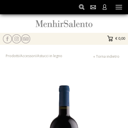
€ 0,00
Prodotti
/
Accessori
/
Astucci in legno
« Torna indietro