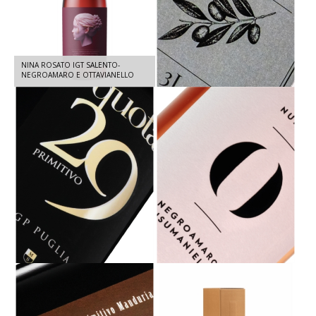
NINA ROSATO IGT SALENTO-
OLIO EXTRA VERGINE D'OLIVA IN
NEGROAMARO E OTTAVIANELLO
LATTINA 3L
2025 - 1,5 LT
N° ZERO ROSATO IGT SALENTO -
QUOTA 29 IGT PUGLIA - PRIMITIVO
NEGROAMARO, SUSUMANIELLO
2023- 1,5 L
2025- 750ML