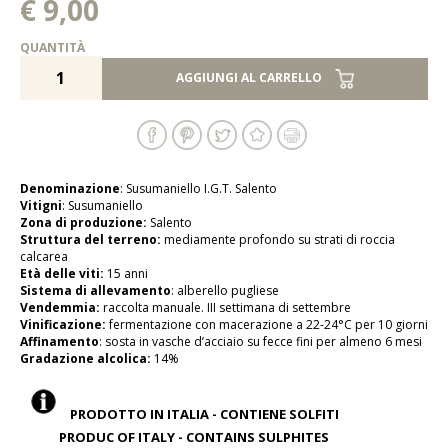
€ 9,00
QUANTITÀ
AGGIUNGI AL CARRELLO
Denominazione
: Susumaniello I.G.T. Salento
Vitigni
: Susumaniello
Zona di produzione:
Salento
Struttura del terreno:
mediamente profondo su strati di roccia
calcarea
Età delle viti:
15 anni
Sistema di allevamento
: alberello pugliese
Vendemmia:
raccolta manuale. III settimana di settembre
Vinificazione:
fermentazione con macerazione a 22-24°C per 10 giorni
Affinamento
: sosta in vasche d’acciaio su fecce fini per almeno 6 mesi
Gradazione alcolica:
14%
PRODOTTO IN ITALIA - CONTIENE SOLFITI
PRODUC OF ITALY - CONTAINS SULPHITES