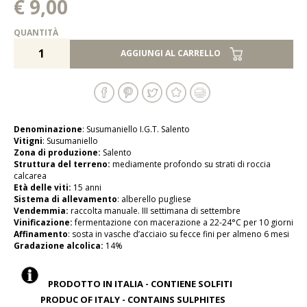
€ 9,00
QUANTITÀ
AGGIUNGI AL CARRELLO
Denominazione
: Susumaniello I.G.T. Salento
Vitigni
: Susumaniello
Zona di produzione:
Salento
Struttura del terreno:
mediamente profondo su strati di roccia
calcarea
Età delle viti:
15 anni
Sistema di allevamento
: alberello pugliese
Vendemmia:
raccolta manuale. III settimana di settembre
Vinificazione:
fermentazione con macerazione a 22-24°C per 10 giorni
Affinamento
: sosta in vasche d’acciaio su fecce fini per almeno 6 mesi
Gradazione alcolica:
14%
PRODOTTO IN ITALIA - CONTIENE SOLFITI
PRODUC OF ITALY - CONTAINS SULPHITES