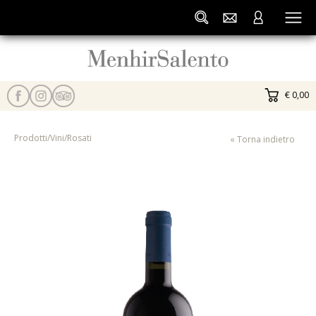
€ 0,00
Prodotti
/
Vini
/
Rosati
« Torna indietro