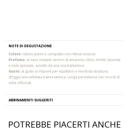
NOTE DI DEGUSTAZIONE
Colore
: rubino pieno e compatto con riflessi violacei.
Profumo
: al naso invitanti sentori di amarena, ribes, mirtilli, lavanda
e note speziate, avvolte da una scia balsamica.
Gusto
: al gusto si impone per equilibrio e morbida struttura;
sfoggia una vellutata trama tannica. Lunga persistenza con ricordi di
erbe officinali.
ABBINAMENTI SUGGERITI
POTREBBE PIACERTI ANCHE