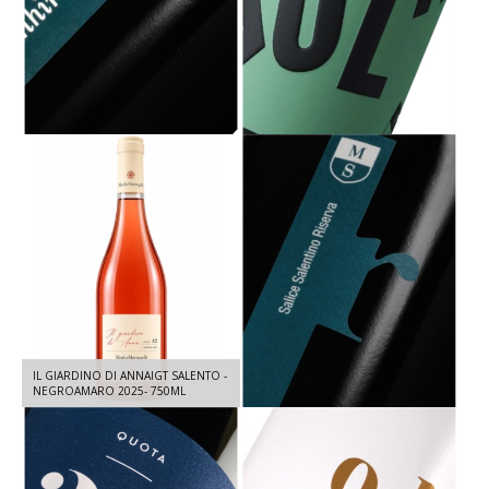
MENHIR SALICE SALENTINO DOC -
VOLA DOC TERRA D'OTRANTO -
NEGROAMARO 2023 - 750 ML
PRIMITIVO 2023 - 750 ML
MENHIR SALICE SALENTINO DOC
IL GIARDINO DI ANNAIGT SALENTO -
RISERVA - NEGROAMARO 2021 - 750
NEGROAMARO 2025- 750ML
ML