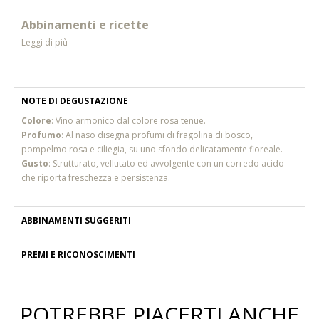
Abbinamenti e ricette
Leggi di più
NOTE DI DEGUSTAZIONE
Colore
: Vino armonico dal colore rosa tenue.
Profumo
: Al naso disegna profumi di fragolina di bosco,
pompelmo rosa e ciliegia, su uno sfondo delicatamente floreale.
Gusto
: Strutturato, vellutato ed avvolgente con un corredo acido
che riporta freschezza e persistenza.
ABBINAMENTI SUGGERITI
PREMI E RICONOSCIMENTI
POTREBBE PIACERTI ANCHE