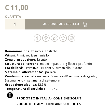
€ 11,00
QUANTITÀ
AGGIUNGI AL CARRELLO
Denominazione
: Rosato IGT Salento
Vitigni
: Primitivo, Susumaniello
Zona di produzione
: Salento
Struttura del terreno
: medio impasto, argilloso e profondo
Età delle viti
: Primitivo - 15 anni; Susumaniello - 10 anni
Sistema di allevamento:
Spalliera
Vendemmia
: raccolta manuale. Primitivo - IV settimana di agosto;
Susumaniello - I settimana di settembre
Gradazione alcolica
: 12,5%
Temperatura di servizio
10 – 12° C.
PRODOTTO IN ITALIA - CONTIENE SOLFITI
PRODUC OF ITALY - CONTAINS SULPHITES