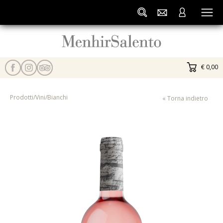
€ 0,00
Prodotti
/
Vini
/
Bianchi
« Torna indietro