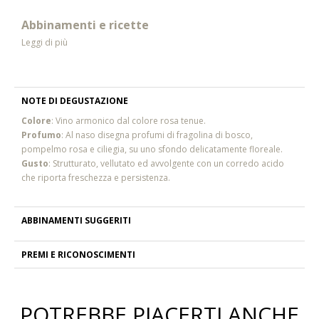
Abbinamenti e ricette
Leggi di più
NOTE DI DEGUSTAZIONE
Colore
: Vino armonico dal colore rosa tenue.
Profumo
: Al naso disegna profumi di fragolina di bosco,
pompelmo rosa e ciliegia, su uno sfondo delicatamente floreale.
Gusto
: Strutturato, vellutato ed avvolgente con un corredo acido
che riporta freschezza e persistenza.
ABBINAMENTI SUGGERITI
PREMI E RICONOSCIMENTI
POTREBBE PIACERTI ANCHE