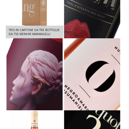
TRIS IN CARTONE DA TRE BOTTIGLIE
VEGA DOC TERRA D'OTRANTO -
DA 750 MENHIR MARANGELLI
ROSSO RISERVA 2022 - 750 ML
NINA ROSATO IGT SALENTO-
N° ZERO ROSATO IGT SALENTO -
NEGROAMARO E OTTAVIANELLO
NEGROAMARO, SUSUMANIELLO
2025 - 750 ML
2025- 750ML