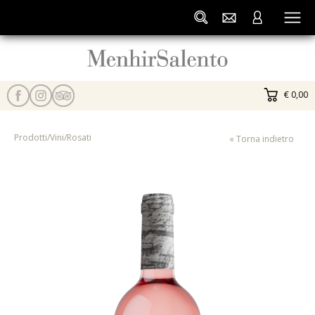
€ 0,00
Prodotti
/
Vini
/
Rosati
« Torna indietro