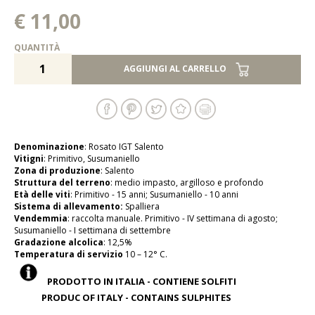
€ 11,00
QUANTITÀ
AGGIUNGI AL CARRELLO
Denominazione
: Rosato IGT Salento
Vitigni
: Primitivo, Susumaniello
Zona di produzione
: Salento
Struttura del terreno
: medio impasto, argilloso e profondo
Età delle viti
: Primitivo - 15 anni; Susumaniello - 10 anni
Sistema di allevamento:
Spalliera
Vendemmia
: raccolta manuale. Primitivo - IV settimana di agosto;
Susumaniello - I settimana di settembre
Gradazione alcolica
: 12,5%
Temperatura di servizio
10 – 12° C.
PRODOTTO IN ITALIA - CONTIENE SOLFITI
PRODUC OF ITALY - CONTAINS SULPHITES