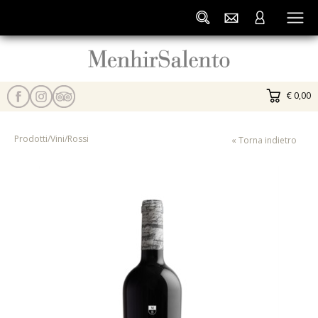
€ 0,00
Prodotti
/
Vini
/
Rossi
« Torna indietro