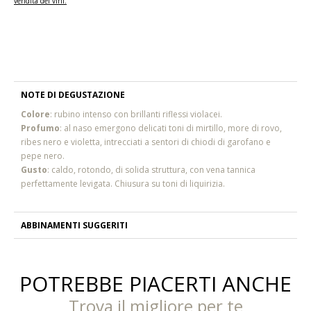
vendita dei vini.
NOTE DI DEGUSTAZIONE
Colore
: rubino intenso con brillanti riflessi violacei.
Profumo
: al naso emergono delicati toni di mirtillo, more di rovo,
ribes nero e violetta, intrecciati a sentori di chiodi di garofano e
pepe nero.
Gusto
: caldo, rotondo, di solida struttura, con vena tannica
perfettamente levigata. Chiusura su toni di liquirizia.
ABBINAMENTI SUGGERITI
POTREBBE PIACERTI ANCHE
Trova il migliore per te