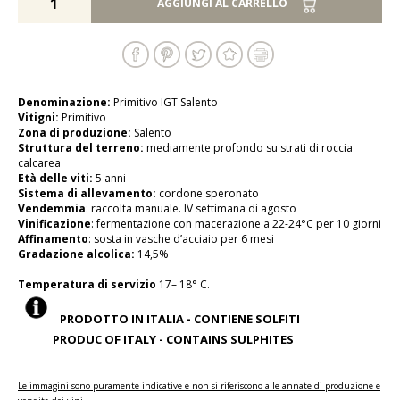
AGGIUNGI AL CARRELLO
Denominazione:
Primitivo IGT Salento
Vitigni:
Primitivo
Zona di produzione:
Salento
Struttura del terreno:
mediamente profondo su strati di roccia
calcarea
Età delle viti:
5 anni
Sistema di allevamento:
cordone speronato
Vendemmia
: raccolta manuale. IV settimana di agosto
Vinificazione
: fermentazione con macerazione a 22-24°C per 10 giorni
Affinamento
: sosta in vasche d’acciaio per 6 mesi
Gradazione alcolica:
14,5%
Temperatura di servizio
17– 18° C.
PRODOTTO IN ITALIA - CONTIENE SOLFITI
PRODUC OF ITALY - CONTAINS SULPHITES
Le immagini sono puramente indicative e non si riferiscono alle annate di produzione e