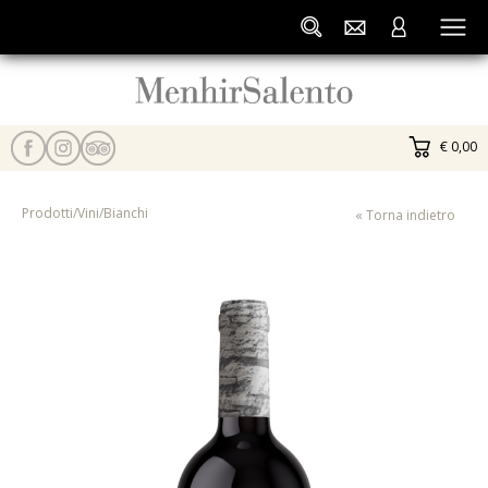
€ 0,00
Prodotti
/
Vini
/
Bianchi
« Torna indietro