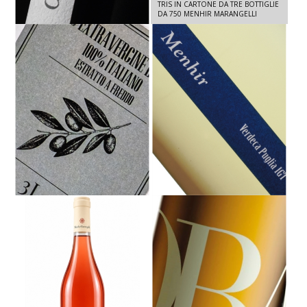
CALAMURI IGT SALENTO - PRIMITIVO
TRIS IN CARTONE DA TRE BOTTIGLIE
2021- 3 L
DA 750 MENHIR MARANGELLI
OLIO EXTRA VERGINE D'OLIVA IN
MENHIR VERDECA - VERDECA IGT
LATTINA 3L
SALENTO 2025 - 750 ML