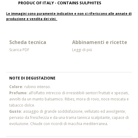
PRODUC OF ITALY - CONTAINS SULPHITES
Le immagini sono puramente indicative e non si riferiscono alle annate di
produzione e vendita dei vini.
Scheda tecnica
Abbinamenti e ricette
Scarica PDF
Leggi di più
NOTE DI DEGUSTAZIONE
Colore:
rubino intenso.
Profumo:
all’olfatto intreccio di irresistibili sentori fruttati e speziati,
avvolti da un manto balsamico. Ribes, mora di rovo, noce moscata e
tabacco dolce.
Gusto:
assaggio di grande soddisfazione, vellutato ed avvolgente,
pervaso da freschezza e da una trama tannica scalpitante, capace di
evoluzione. Chiude con ricordi di macchia mediterranea.