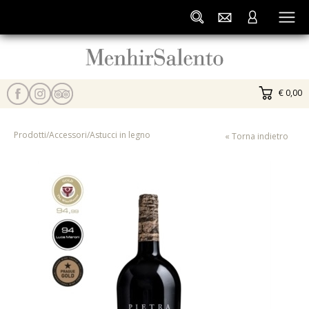
€ 0,00
Prodotti
/
Accessori
/
Astucci in legno
« Torna indietro