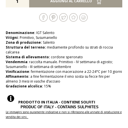
AGGIUNGI AL CARRELLO
Denominazione:
IGT Salento
Vitigni:
Primitivo, Susumaniello
Zona di produzione:
Salento
Struttura del terreno:
mediamente profondo su strati di roccia
calcarea
Sistema di allevamento:
cordone speronato
Vendemmia
: raccolta manuale. Primitivo - IV settimana di agosto;
Susumaniello - III settimana di settembre
Vinificazione
: fermentazione con macerazione a 22-24°C per 10 giorni
Affinamento:
a fine fermentazione il vino sosta su fecce fini per
almeno 3 mesi in vasche d’acciaio
Gradazione alcolica:
15%
PRODOTTO IN ITALIA - CONTIENE SOLFITI
PRODUC OF ITALY - CONTAINS SULPHITES
Le immagini sono puramente indicative e non si riferiscono alle annate di produzione e
vendita dei vini.