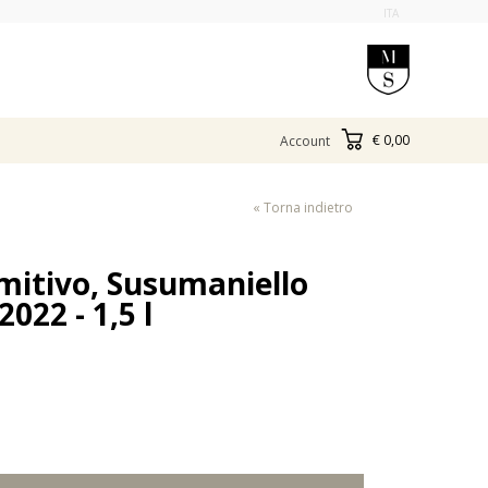
ITA
€ 0,00
Account
« Torna indietro
imitivo, Susumaniello
022 - 1,5 l