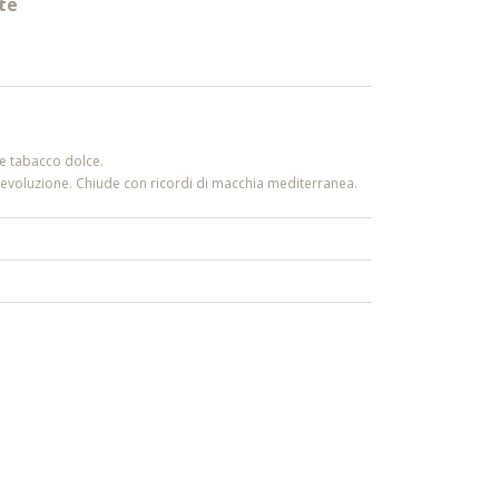
te
a e tabacco dolce.
i evoluzione. Chiude con ricordi di macchia mediterranea.