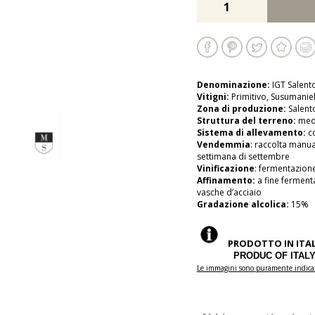
Denominazione:
IGT Salent
Vitigni:
Primitivo, Susumanie
Zona di produzione:
Salent
Struttura del terreno:
medi
Sistema di allevamento:
c
Vendemmia
: raccolta manual
settimana di settembre
Vinificazione
: fermentazion
Affinamento:
a fine fermenta
vasche d’acciaio
Gradazione alcolica:
15%
PRODOTTO IN ITALI
PRODUC OF ITALY - 
Le immagini sono puramente indicati