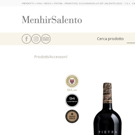
PRODOTTI » VINI » ROSSI » PIETRA - PRIMITIVO, SUSUMANIELLO IGT SALENTO 2022 - 1,5 L 
Cerca prodotto
Prodotti
/
Accessori
/