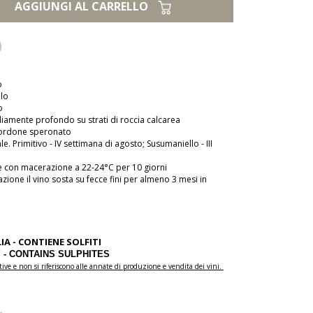
AGGIUNGI AL CARRELLO
o
llo
o
amente profondo su strati di roccia calcarea
ordone speronato
e. Primitivo - IV settimana di agosto; Susumaniello - III
e con macerazione a 22-24°C per 10 giorni
zione il vino sosta su fecce fini per almeno 3 mesi in
A - CONTIENE SOLFITI
CONTAINS SULPHITES
ve e non si riferiscono alle annate di produzione e vendita dei vini.