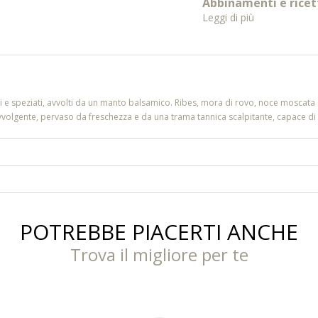
Abbinamenti e ricet
Leggi di più
fruttati e speziati, avvolti da un manto balsamico. Ribes, mora di rovo, noce moscat
avvolgente, pervaso da freschezza e da una trama tannica scalpitante, capace d
POTREBBE PIACERTI ANCHE
Trova il migliore per te