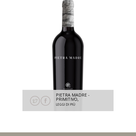
PIETRA MADRE -
PRIMITIVO,
SUSUMANIELLO IGT
LEGGI DI PIÙ
SALENTO 2023 - 750
ML