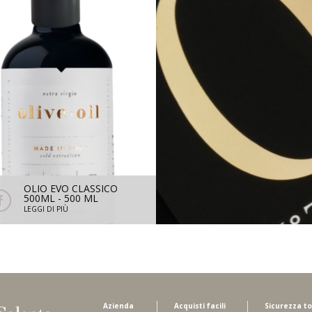
N° ZERO IGT PUG
OLIO EVO CLASSICO
NEGROAMARO 20
500ML - 500 ML
750 ML
LEGGI DI PIÙ
LEGGI DI PIÙ
Azienda
Acquisti facili
Sicurezza to