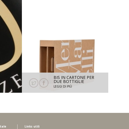
LIA -
BIS IN CARTONE PER
24 -
DUE BOTTIGLIE
MENHIR MARANGELLI
LEGGI DI PIÙ
tale
Links utili