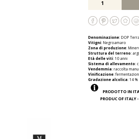
Denominazione
: DOP Terr
Vitigni
: Negroamaro
Zona di produzione
: Miner
Struttura del terreno
: ar
Età delle viti
: 10 anni
Sistema di allevamento
: 
Vendemmia
: raccolta manu
Vinificazione
: fermentazio
Gradazione alcolica
: 14 %
PRODOTTO IN ITAL
PRODUC OF ITALY - C