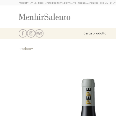
PRODOTTI » VINI » ROSSI » PEPE DOC TERRA D'OTRANTO - NEGROAMARO 2023 - 750 ML - CA
Cerca prodotto
Prodotti
/
/