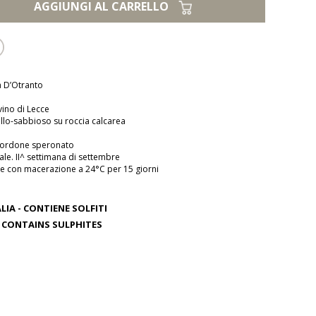
AGGIUNGI AL CARRELLO
a D’Otranto
vino di Lecce
gillo-sabbioso su roccia calcarea
cordone speronato
ale. II^ settimana di settembre
ne con macerazione a 24°C per 15 giorni
IA - CONTIENE SOLFITI
ONTAINS SULPHITES