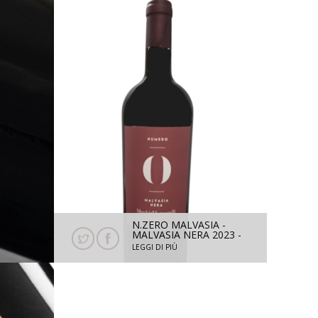
C
N.ZERO MALVASIA -
MITIVO
MALVASIA NERA 2023 -
4 -
750 ML
LEGGI DI PIÙ