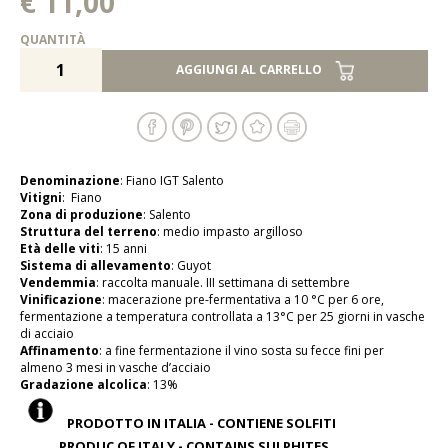
€ 11,00
QUANTITÀ
AGGIUNGI AL CARRELLO
Denominazione
: Fiano IGT Salento
Vitigni
: Fiano
Zona di produzione
: Salento
Struttura del terreno
: medio impasto argilloso
Età delle viti
: 15 anni
Sistema di allevamento
: Guyot
Vendemmia
: raccolta manuale. III settimana di settembre
Vinificazione
: macerazione pre-fermentativa a 10 °C per 6 ore,
fermentazione a temperatura controllata a 13°C per 25 giorni in vasche
di acciaio
Affinamento
: a fine fermentazione il vino sosta su fecce fini per
almeno 3 mesi in vasche d’acciaio
Gradazione alcolica
: 13%
PRODOTTO IN ITALIA - CONTIENE SOLFITI
PRODUC OF ITALY - CONTAINS SULPHITES