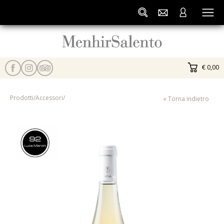
€ 0,00
Prodotti
/
Accessori
/
« Torna indietro