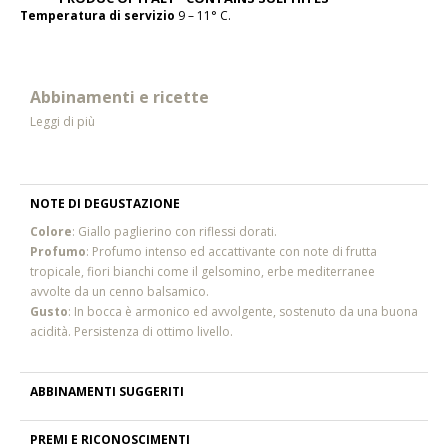
Temperatura di servizio
9 – 11° C.
Abbinamenti e ricette
Leggi di più
NOTE DI DEGUSTAZIONE
Colore
: Giallo paglierino con riflessi dorati.
Profumo
: Profumo intenso ed accattivante con note di frutta
tropicale, fiori bianchi come il gelsomino, erbe mediterranee
avvolte da un cenno balsamico.
Gusto
: In bocca è armonico ed avvolgente, sostenuto da una buona
acidità. Persistenza di ottimo livello.
ABBINAMENTI SUGGERITI
PREMI E RICONOSCIMENTI