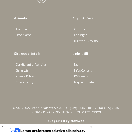
Azienda
Acquisti facili
Azienda
Condizioni
Dove siamo
Consegna
Diritto di Recesso
Sicurezza totale
Links utili
Condizioni di Vendita
Faq
Garanzie
Info&Contatti
Privacy Policy
RSS Feeds
Cookie Policy
Mappa del sito
©2026/2027 Menhir Salento S.p.A. - Tel. (+39) 0836 818199 - Fax (+39) 0836
891847 - P.IVA 02095800740 - Tutti i diritti riservati
Supported by Moviweb
Le tue preferenze relative alla privacy