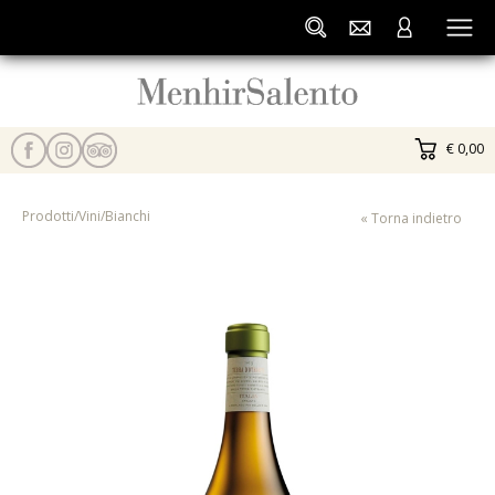
€ 0,00
Prodotti
/
Vini
/
Bianchi
« Torna indietro