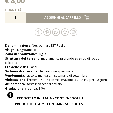
€ 8,00
QUANTITÀ
AGGIUNGI AL CARRELLO
Denominazione
: Negroamaro IGT Puglia
Vitigni
: Negroamaro
Zona di produzione
: Puglia
Struttura del terreno
: mediamente profondo su strati di roccia
calcarea
Età delle viti
: 15 anni
Sistema di allevamento
: cordone speronato
Vendemmia
: raccolta manuale. II settimana di settembre
Vinificazione
: fermentazione con macerazione a 22-24°C per 10 giorni
Affinamento
: sosta in vasche d'acciaio
Gradazione alcolica
: 14%
PRODOTTO IN ITALIA - CONTIENE SOLFITI
PRODUC OF ITALY - CONTAINS SULPHITES