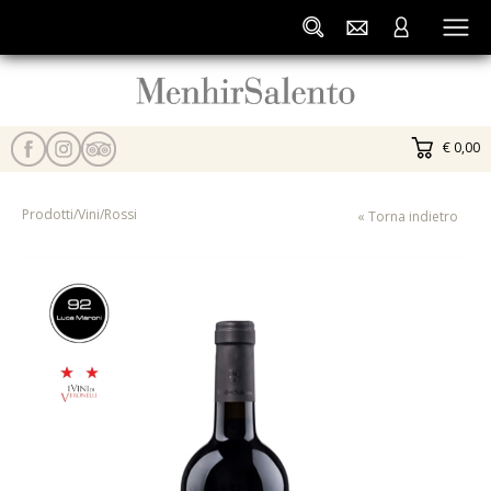
€ 0,00
Prodotti
/
Vini
/
Rossi
« Torna indietro