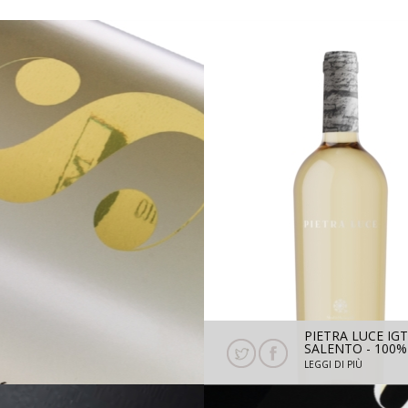
SALE - IGT SALENTO -
PIETRA LUCE IGT
FIANO, MALVASIA
SALENTO - 100%
BIANCA 2025 - 750 ML
VERDECA 2025- 
LEGGI DI PIÙ
LEGGI DI PIÙ