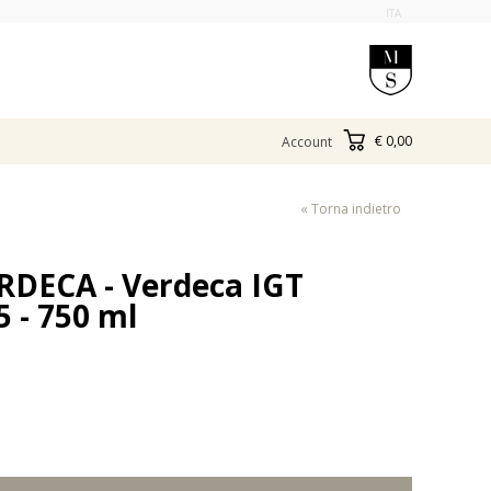
ITA
€ 0,00
Account
« Torna indietro
DECA - Verdeca IGT
5 - 750 ml