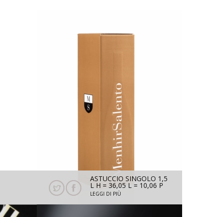
ASTUCCIO SINGOLO 1,5
L H = 36,05 L = 10,06 P
750 ML
= 10,06
LEGGI DI PIÙ