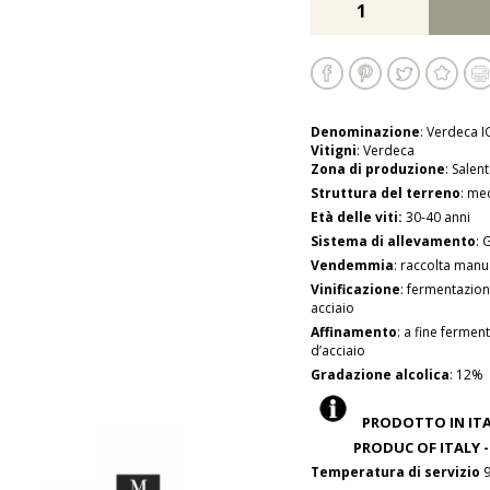
Denominazione
: Verdeca I
Vitigni
: Verdeca
Zona di produzione
: Salen
Struttura del terreno
: me
Età delle viti:
30-40 anni
Sistema di allevamento
: 
Vendemmia
: raccolta manu
Vinificazione
: fermentazion
acciaio
Affinamento
: a fine fermen
d’acciaio
Gradazione alcolica
: 12%
PRODOTTO IN ITAL
PRODUC OF ITALY - C
Temperatura di servizio
9