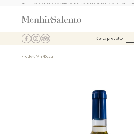
PRODOTTI » VINI » BIANCHI » MENHIR VERDECA - VERDECA IGT SALENTO 2024 - 750 ML - CA
Cerca prodotto
Prodotti
/
Vini
/
Rossi