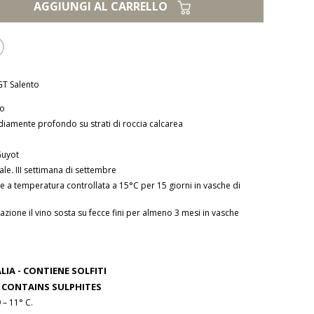
AGGIUNGI AL CARRELLO
GT Salento
to
diamente profondo su strati di roccia calcarea
Guyot
ale. III settimana di settembre
e a temperatura controllata a 15°C per 15 giorni in vasche di
tazione il vino sosta su fecce fini per almeno 3 mesi in vasche
IA - CONTIENE SOLFITI
ONTAINS SULPHITES
 – 11° C.