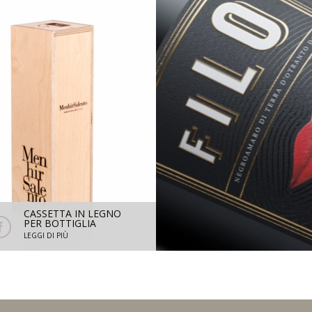
CASSETTA IN LEGNO
FILO DOC TERRA
PER BOTTIGLIA
D'OTRANTO -
SINGOLA 750 ML
NEGROAMARO R
LEGGI DI PIÙ
LEGGI DI PIÙ
2021 - 1,5 L