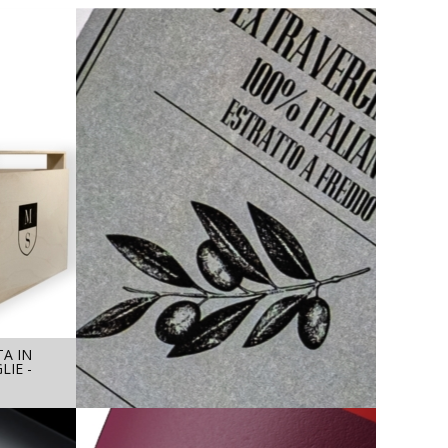
A IN
OLIO EXTRA VERGINE
LIE -
D'OLIVA IN LATTINA 3L
LEGGI DI PIÙ