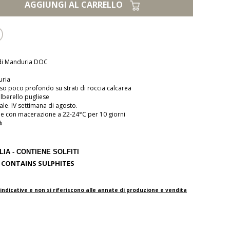
AGGIUNGI AL CARRELLO
 di Manduria DOC
ria
so poco profondo su strati di roccia calcarea
lberello pugliese
ale. IV settimana di agosto.
e con macerazione a 22-24°C per 10 giorni
%
IA - CONTIENE SOLFITI
ONTAINS SULPHITES
dicative e non si riferiscono alle annate di produzione e vendita