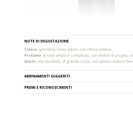
NOTE DI DEGUSTAZIONE
Colore
: splendido rosso rubino con riflessi violacei.
Profumo
: al naso ampio e complesso, con sentori di prugna, con
Gusto
: vino morbido, di grande corpo, con tannino maturo ben in
ABBINAMENTI SUGGERITI
PREMI E RICONOSCIMENTI