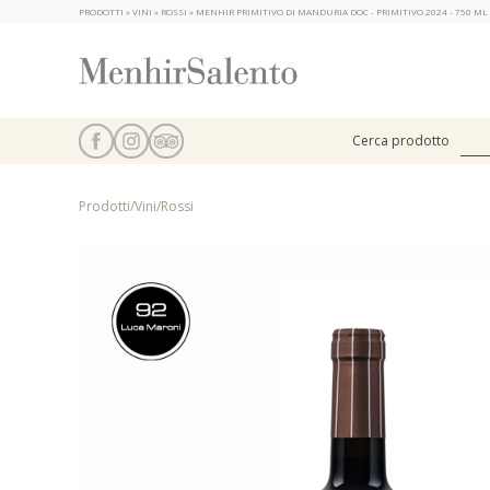
PRODOTTI » VINI » ROSSI » MENHIR PRIMITIVO DI MANDURIA DOC - PRIMITIVO 2024 - 750 M
Cerca prodotto
Prodotti
/
Vini
/
Rossi