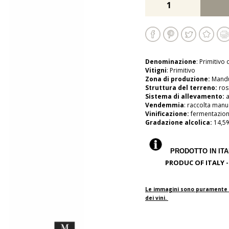
Denominazione
: Primitivo
Vitigni
: Primitivo
Zona di produzione:
Mandu
Struttura del terreno:
ros
Sistema di allevamento:
a
Vendemmia
: raccolta manu
Vinificazione:
fermentazion
Gradazione alcolica:
14,5
PRODOTTO IN ITAL
PRODUC OF ITALY - C
Le immagini sono puramente in
dei vini.