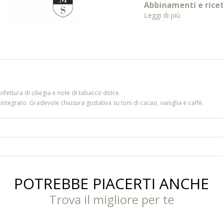
Abbinamenti e rice
Leggi di più
fettura di ciliegia e note di tabacco dolce.
tegrato. Gradevole chiusura gustativa su toni di cacao, vaniglia e caffè.
POTREBBE PIACERTI ANCHE
Trova il migliore per te