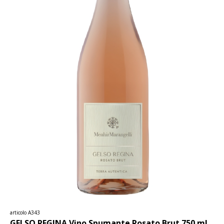
articolo A343
GELSO REGINA Vino Spumante Rosato Brut 750 ml