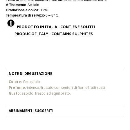
Affinamento
: Acciaio
Gradazione alcolica:
12%
Temperatura di servizio
6 – 8° C.
PRODOTTO IN ITALIA - CONTIENE SOLFITI
PRODUC OF ITALY - CONTAINS SULPHITES
NOTE DI DEGUSTAZIONE
Colore:
Cerasuolo
Profumo:
intenso, fruttato con sentori di fiori e frutti rossi
Gusto:
sapido, fresco ed equilibrato.
ABBINAMENTI SUGGERITI