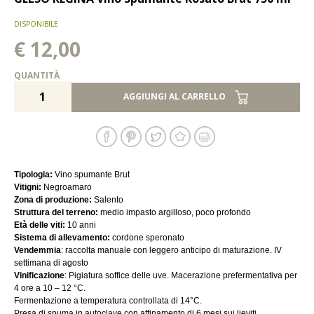
DISPONIBILE
€ 12,00
QUANTITÀ
AGGIUNGI AL CARRELLO
Tipologia:
Vino spumante Brut
Vitigni:
Negroamaro
Zona di produzione:
Salento
Struttura del terreno:
medio impasto argilloso, poco profondo
Età delle viti:
10 anni
Sistema di allevamento:
cordone speronato
Vendemmia
: raccolta manuale con leggero anticipo di maturazione. IV
settimana di agosto
Vinificazione
: Pigiatura soffice delle uve. Macerazione prefermentativa per
4 ore a 10 – 12 °C.
Fermentazione a temperatura controllata di 14°C.
Presa di spuma in autoclave con affinamento di 6 mesi sui lieviti.