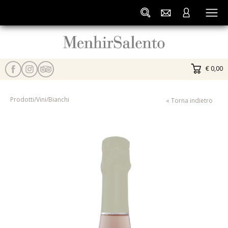
€ 0,00
Prodotti
/
Vini
/
Bianchi
« Torna indietro