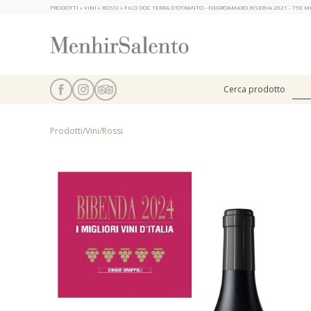
PRODOTTI » VINI » ROSSI » FILO DOC TERRA D'OTRANTO - NEGROAMARO RISERVA 2021 - 750 
Cerca prodotto
Prodotti
/
Vini
/
Rossi