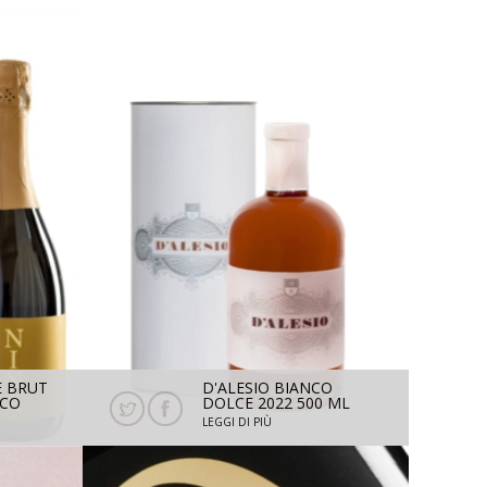
E BRUT
D'ALESIO BIANCO
ICO
DOLCE 2022 500 ML
CON ASTUCCIO
LEGGI DI PIÙ
USO