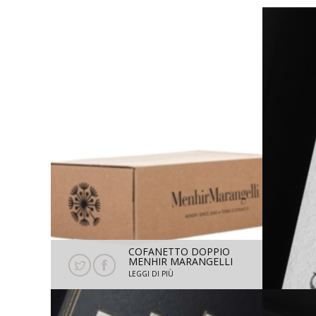
COFANETTO DOPPIO
MENHIR MARANGELLI
H = 32,5 CM L = 18 CM
LEGGI DI PIÙ
P = 8,5 CM