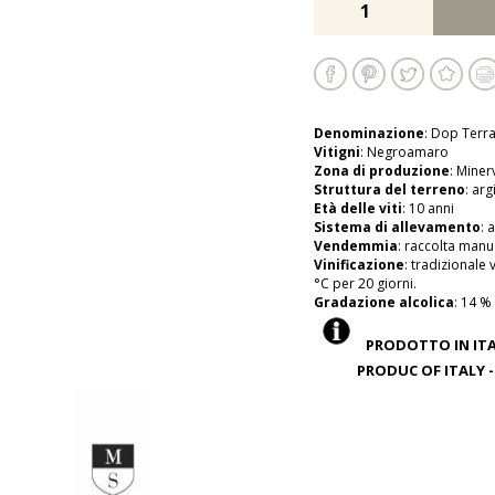
Denominazione
: Dop Terr
Vitigni
: Negroamaro
Zona di produzione
: Miner
Struttura del terreno
: ar
Età delle viti
: 10 anni
Sistema di allevamento
: 
Vendemmia
: raccolta manu
Vinificazione
: tradizionale
°C per 20 giorni.
Gradazione alcolica
: 14 %
PRODOTTO IN ITAL
PRODUC OF ITALY - C