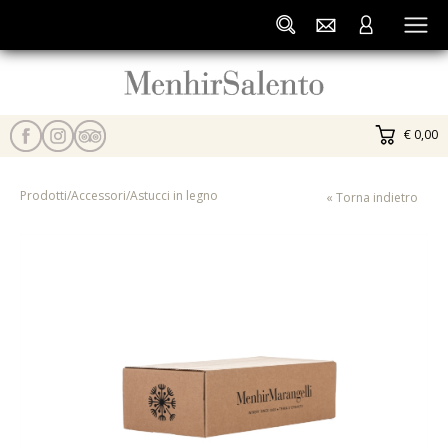
€ 0,00
Prodotti
/
Accessori
/
Astucci in legno
« Torna indietro