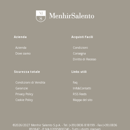
Azienda
Acquisti facili
Azienda
Condizioni
Dove siamo
Consegna
Diritto di Recesso
Sicurezza totale
Links utili
Condizioni di Vendita
Faq
Garanzie
Info&Contatti
Privacy Policy
RSS Feeds
Cookie Policy
Mappa del sito
©2026/2027 Menhir Salento S.p.A. - Tel. (+39) 0836 818199 - Fax (+39) 0836
891847 - P.IVA 02095800740 - Tutti i diritti riservati