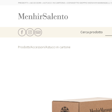
PRODOTTI » ACCESSORI » ASTUCCI IN CARTONE » COFANETTO DOPPIO MENHIR MARANGELLI H =
Cerca prodotto
Prodotti
/
Accessori
/
Astucci in cartone