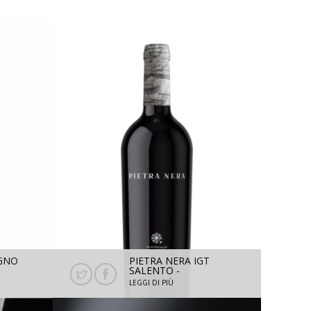
EGNO
PIETRA NERA IGT
SALENTO -
SUSUMANIELLO 2024 -
LEGGI DI PIÙ
750 ML