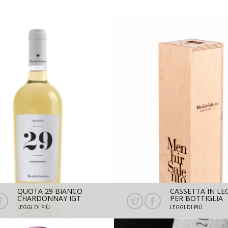
QUOTA 29 BIANCO
CASSETTA IN L
CHARDONNAY IGT
PER BOTTIGLIA
SALENTO 2025- 750ML
MAGNUM 1,5 L
LEGGI DI PIÙ
LEGGI DI PIÙ