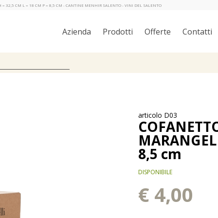
 32,5 CM L = 18 CM P = 8,5 CM - CANTINE MENHIR SALENTO - VINI DEL SALENTO
Azienda
Prodotti
Offerte
Contatti
articolo D03
COFANETTO
MARANGELLI 
8,5 cm
DISPONIBILE
€ 4,00