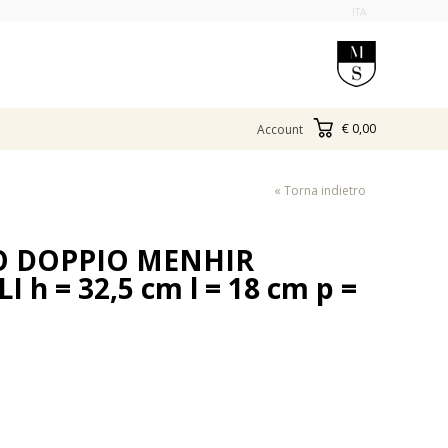
ITA
€ 0,00
Account
« Torna indietro
 DOPPIO MENHIR
h = 32,5 cm l = 18 cm p =