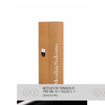
ASTUCCIO SINGOLO
750 ML H = 32,03 L =
8,03 P = 8,03
LEGGI DI PIÙ