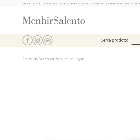
PRODOTTI » ACCESSORI » ASTUCCI IN LEGNO » CASSETTA FRUTTA IN LEGNO 6 BOTTIGLIE -AL
Cerca prodotto
Prodotti
/
Accessori
/
Astucci in legno