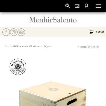
€ 0,00
Prodotti
/
Accessori
/
Astucci in legno
« Torna indietro