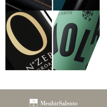
MENHIR SALICE SALENTINO DOC
FILO DOC TERRA D'OTRANTO -
RISERVA - NEGROAMARO 2021 - 750
NEGROAMARO RISERVA 2021 - 1,5 L
ML
N° ZERO IGT PUGLIA -
VOLA DOC TERRA D'OTRANTO -
NEGROAMARO 2023 - 1,5 L
PRIMITIVO 2023 - 750 ML