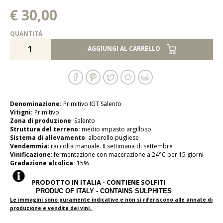
€ 30,00
QUANTITÀ
AGGIUNGI AL CARRELLO
Denominazione:
Primitivo IGT Salento
Vitigni:
Primitivo
Zona di produzione
: Salento
Struttura del terreno:
medio impasto argilloso
Sistema di allevamento
: alberello pugliese
Vendemmia
: raccolta manuale. II settimana di settembre
Vinificazione
: fermentazione con macerazione a 24°C per 15 giorni
Gradazione alcolica:
15%
PRODOTTO IN ITALIA - CONTIENE SOLFITI
PRODUC OF ITALY - CONTAINS SULPHITES
Le immagini sono puramente indicative e non si riferiscono alle annate di
produzione e vendita dei vini.