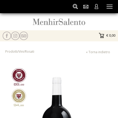
€ 0,00
Prodotti
/
Vini
/
Rosati
« Torna indietro