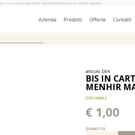
ML L.17,5 L.9 H.38,5 PESO: 150GR - CANTINE MENHIR SALENTO - VINI DEL SALENTO
Azienda
Prodotti
Offerte
Contatti
articolo D04
BIS IN CAR
MENHIR M
DISPONIBILE
€ 1,00
QUANTITÀ