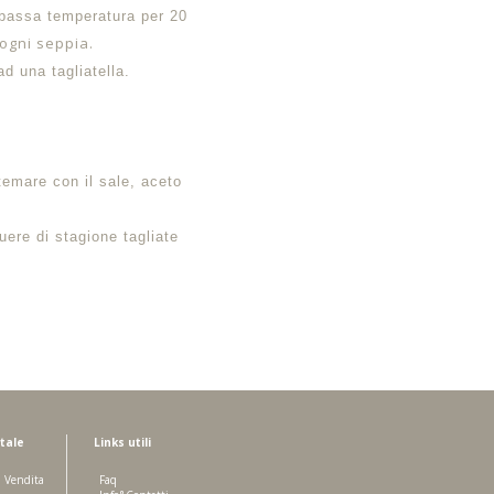
a bassa temperatura per 20
 ogni seppia.
ad una tagliatella.
stemare con il sale, aceto
uere di stagione tagliate
tale
Links utili
i Vendita
Faq