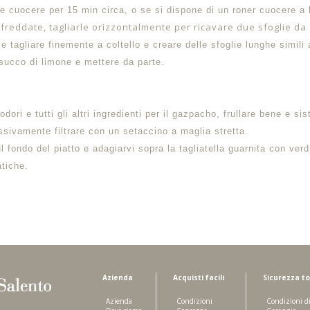
e e cuocere per 15 min circa, o se si dispone di un roner cuocere 
freddate, tagliarle orizzontalmente per ricavare due sfoglie da
e tagliare finemente a coltello e creare delle sfoglie lunghe simili 
 succo di limone e mettere da parte.
ori e tutti gli altri ingredienti per il gazpacho, frullare bene e si
ssivamente filtrare con un setaccino a maglia stretta.
 fondo del piatto e adagiarvi sopra la tagliatella guarnita con verd
atiche.
Azienda
Acquisti facili
Sicurezza to
Azienda
Condizioni
Condizioni d