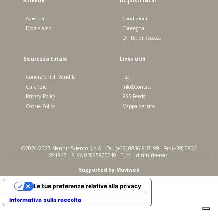
Azienda
Acquisti facili
Azienda
Condizioni
Dove siamo
Consegna
Diritto di Recesso
Sicurezza totale
Links utili
Condizioni di Vendita
Faq
Garanzie
Info&Contatti
Privacy Policy
RSS Feeds
Cookie Policy
Mappa del sito
©2026/2027 Menhir Salento S.p.A. - Tel. (+39) 0836 818199 - Fax (+39) 0836
891847 - P.IVA 02095800740 - Tutti i diritti riservati
Supported by Moviweb
Le tue preferenze relative alla privacy
Informativa sulla raccolta