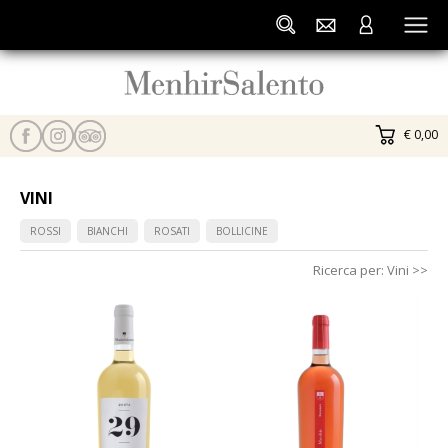
€ 0,00
VINI
ROSSI
BIANCHI
ROSATI
BOLLICINE
Ricerca per:
Vini
>>