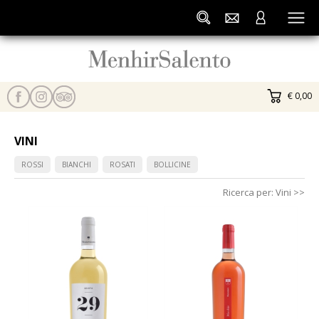
€ 0,00
VINI
ROSSI
BIANCHI
ROSATI
BOLLICINE
Ricerca per:
Vini
>>