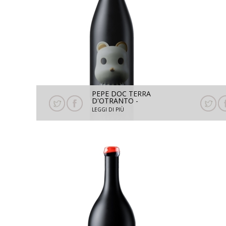
PEPE DOC TERRA
D'OTRANTO -
NEGROAMARO 2024 -
LEGGI DI PIÙ
750 ML