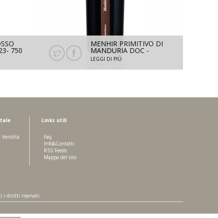
OSSO
MENHIR PRIMITIVO DI
23- 750
MANDURIA DOC -
PRIMITIVO 2024 - 750
LEGGI DI PIÙ
ML
tale
Links utili
i Vendita
Faq
Info&Contatti
RSS Feeds
Mappa del sito
 diritti riservati