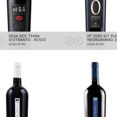
VEGA DOC TERRA
N° ZERO IGT PUG
D'OTRANTO - ROSSO
NEGROAMARO 20
RISERVA 2021 - 1,5 L
750 ML
LEGGI DI PIÙ
LEGGI DI PIÙ