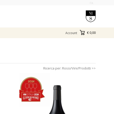
ITA
€ 0,00
Account
Ricerca per:
Rossi/Vini/Prodotti
>>