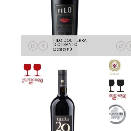
FILO DOC TERRA
D'OTRANTO -
NEGROAMARO RISERVA
LEGGI DI PIÙ
2021 - 1,5 L