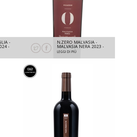
LIA -
N.ZERO MALVASIA -
24 -
MALVASIA NERA 2023 -
750 ML
LEGGI DI PIÙ