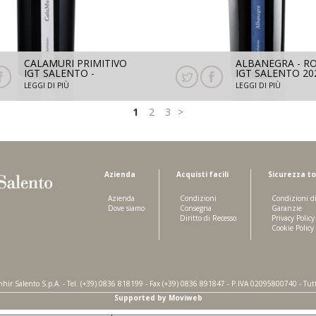
CALAMURI PRIMITIVO
ALBANEGRA - R
IGT SALENTO -
IGT SALENTO 20
PRIMITIVO 2022 - 750
ML
LEGGI DI PIÙ
LEGGI DI PIÙ
ML
1
2
3
Azienda
Acquisti facili
Sicurezza to
Azienda
Condizioni
Condizioni d
Dove siamo
Consegna
Garanzie
Diritto di Recesso
Privacy Policy
Cookie Policy
 Salento S.p.A. - Tel. (+39) 0836 818199 - Fax (+39) 0836 891847 - P.IVA 02095800740 - Tutti i
Supported by Moviweb