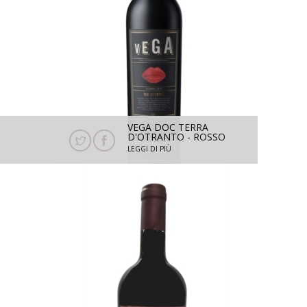
VEGA DOC TERRA
D'OTRANTO - ROSSO
ISERVA
RISERVA 2022 - 750 ML
LEGGI DI PIÙ