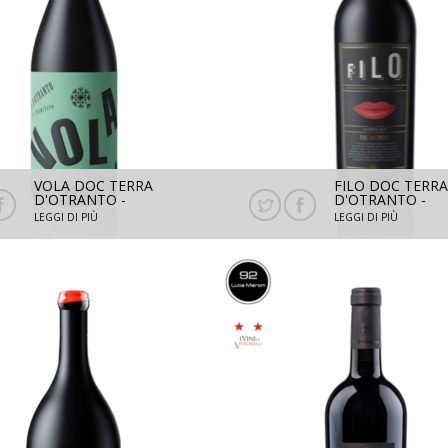
VOLA DOC TERRA
FILO DOC TERRA
D'OTRANTO -
D'OTRANTO -
PRIMITIVO 2023 - 750
NEGROAMARO R
LEGGI DI PIÙ
LEGGI DI PIÙ
ML
2022 - 750 ML