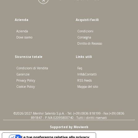
Azienda
Acquisti facili
Azienda
Condizioni
Dove siamo
Consegna
Diritto di Recesso
Sicurezza totale
Links utili
Condizioni di Vendita
Faq
Garanzie
Info&Contatti
Privacy Policy
RSS Feeds
Cookie Policy
Mappa del sito
©2026/2027 Menhir Salento S.p.A. - Tel. (+39) 0836 818199 - Fax (+39) 0836
891847 - P.IVA 02095800740 - Tutti i diritti riservati
Supported by Moviweb
Le tue preferenze relative alla privacy